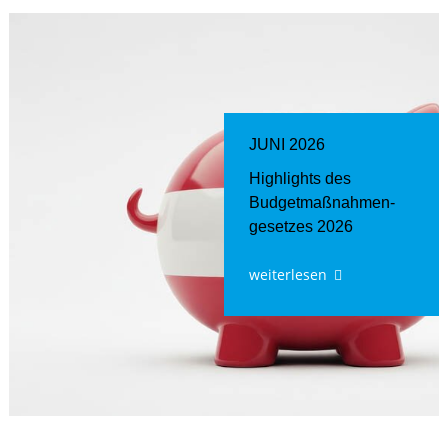
JUNI 2026
Highlights des
Budgetmaßnahmen​­
gesetzes 2026
weiterlesen