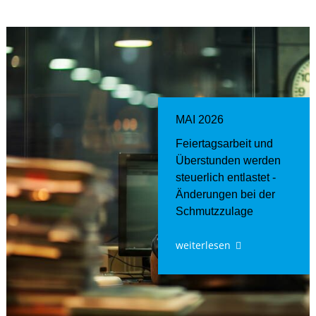
MAI 2026
Feiertagsarbeit und
Überstunden werden
steuerlich entlastet -
Änderungen bei der
Schmutzzulage
weiterlesen