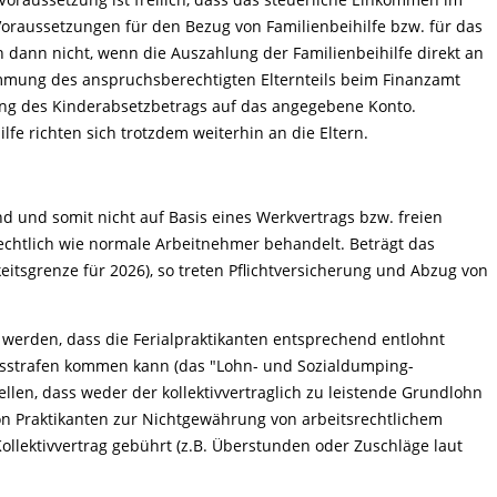
Voraussetzungen für den Bezug von Familienbeihilfe bzw. für das
 dann nicht, wenn die Auszahlung der Familienbeihilfe direkt an
stimmung des anspruchsberechtigten Elternteils beim Finanzamt
ng des Kinderabsetzbetrags auf das angegebene Konto.
fe richten sich trotzdem weiterhin an die Eltern.
ind und somit nicht auf Basis eines Werkvertrags bzw. freien
rechtlich wie normale Arbeitnehmer behandelt. Beträgt das
eitsgrenze für 2026), so treten Pflichtversicherung und Abzug von
t werden, dass die Ferialpraktikanten entsprechend entlohnt
gsstrafen kommen kann (das "Lohn- und Sozialdumping-
ellen, dass weder der kollektivvertraglich zu leistende Grundlohn
von Praktikanten zur Nichtgewährung von arbeitsrechtlichem
ollektivvertrag gebührt (z.B. Überstunden oder Zuschläge laut