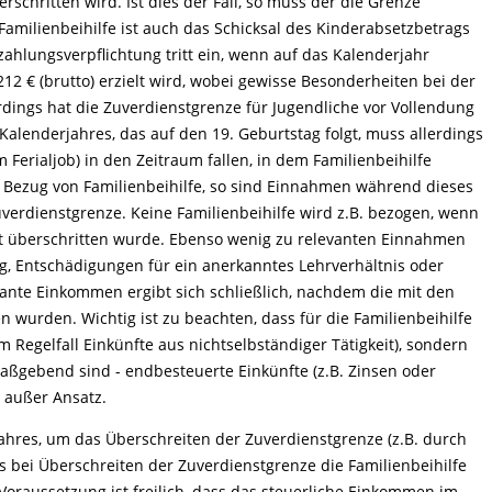
rschritten wird. Ist dies der Fall, so muss der die Grenze
amilienbeihilfe ist auch das Schicksal des Kinderabsetzbetrags
zahlungsverpflichtung tritt ein, wenn auf das Kalenderjahr
2 € (brutto) erzielt wird, wobei gewisse Besonderheiten bei der
erdings hat die Zuverdienstgrenze für Jugendliche vor Vollendung
alenderjahres, das auf den 19. Geburtstag folgt, muss allerdings
Ferialjob) in den Zeitraum fallen, in dem Familienbeihilfe
in Bezug von Familienbeihilfe, so sind Einnahmen während dieses
verdienstgrenze. Keine Familienbeihilfe wird z.B. bezogen, wenn
tt überschritten wurde. Ebenso wenig zu relevanten Einnahmen
ug, Entschädigungen für ein anerkanntes Lehrverhältnis oder
ante Einkommen ergibt sich schließlich, nachdem die mit den
den. Wichtig ist zu beachten, dass für die Familienbeihilfe
im Regelfall Einkünfte aus nichtselbständiger Tätigkeit), sondern
ßgebend sind - endbesteuerte Einkünfte (z.B. Zinsen oder
 außer Ansatz.
hres, um das Überschreiten der Zuverdienstgrenze (z.B. durch
ass bei Überschreiten der Zuverdienstgrenze die Familienbeihilfe
oraussetzung ist freilich, dass das steuerliche Einkommen im