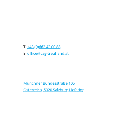
Kontaktieren sie uns
T:
+43 (0)662 42 00 88
E:
office@csg-treuhand.at
Adresse
Münchner Bundesstraße 105
Österreich, 5020 Salzburg Liefering