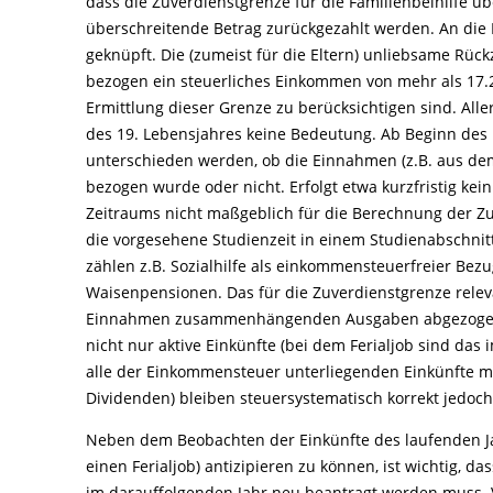
dass die Zuverdienstgrenze für die Familienbeihilfe übe
überschreitende Betrag zurückgezahlt werden. An die F
geknüpft. Die (zumeist für die Eltern) unliebsame Rück
bezogen ein steuerliches Einkommen von mehr als 17.21
Ermittlung dieser Grenze zu berücksichtigen sind. All
des 19. Lebensjahres keine Bedeutung. Ab Beginn des K
unterschieden werden, ob die Einnahmen (z.B. aus dem 
bezogen wurde oder nicht. Erfolgt etwa kurzfristig ke
Zeitraums nicht maßgeblich für die Berechnung der Zu
die vorgesehene Studienzeit in einem Studienabschni
zählen z.B. Sozialhilfe als einkommensteuerfreier Bez
Waisenpensionen. Das für die Zuverdienstgrenze relev
Einnahmen zusammenhängenden Ausgaben abgezogen wur
nicht nur aktive Einkünfte (bei dem Ferialjob sind das 
alle der Einkommensteuer unterliegenden Einkünfte ma
Dividenden) bleiben steuersystematisch korrekt jedoch
Neben dem Beobachten der Einkünfte des laufenden Ja
einen Ferialjob) antizipieren zu können, ist wichtig, d
im darauffolgenden Jahr neu beantragt werden muss. V