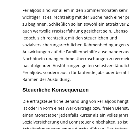
Ferialjobs sind vor allem in den Sommermonaten sehr 
wichtiger ist es, rechtzeitig mit der Suche nach einer 
zu beginnen. Schließlich sollen sowohl ein attraktiver 
auch wertvolle Praxiserfahrung gesichert sein. Ebenso
jedoch, sich rechtzeitig mit den steuerlichen und
sozialversicherungsrechtlichen Rahmenbedingungen 
Auswirkungen auf die Familienbeihilfe auseinanderzu
Nachhinein unangenehme Überraschungen zu vermeid
nachfolgenden Ausführungen gelten selbstverständlich
Ferialjobs, sondern auch für laufende Jobs oder bezahl
Rahmen der Ausbildung.
Steuerliche Konsequenzen
Die ertragsteuerliche Behandlung von Ferialjobs hängt
ist oder in Form eines Werkvertrags bzw. freien Dienstv
einen Monat (aber jedenfalls kürzer als ein volles J
Sozialversicherung und Lohnsteuer einbehalten, so ist
Arbeitnehmerveranlagung durchzuführen. Der Antrag a