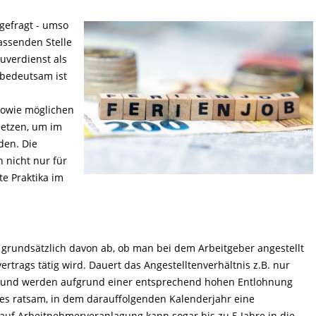
gefragt - umso
passenden Stelle
Zuverdienst als
 bedeutsam ist
sowie möglichen
setzen, um im
en. Die
 nicht nur für
te Praktika im
 grundsätzlich davon ab, ob man bei dem Arbeitgeber angestellt
ertrags tätig wird. Dauert das Angestelltenverhältnis z.B. nur
ahr) und werden aufgrund einer entsprechend hohen Entlohnung
 es ratsam, in dem darauffolgenden Kalenderjahr eine
uf Arbeitnehmerveranlagung kann sogar bis zu 5 Jahre in die