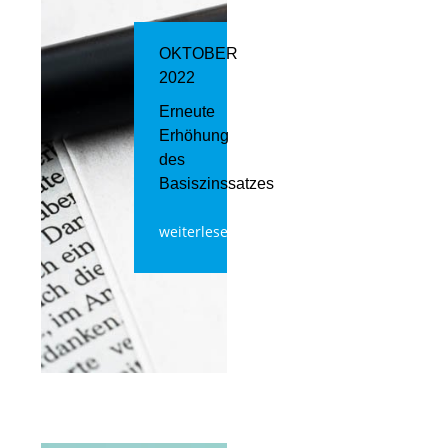
OKTOBER
2022
Erneute
Erhöhung
des
Basiszinssatzes
weiterlesen