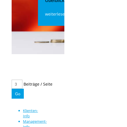
Überblick
weiterlesen
Beiträge / Seite
Klienten-
Info
Management-
Info