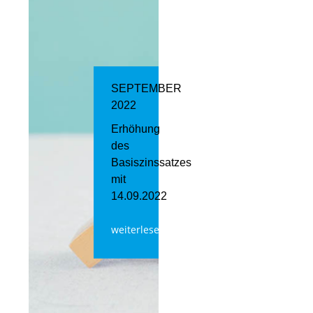
SEPTEMBER
2022
Erhöhung
des
Basiszinssatzes
mit
14.09.2022
weiterlesen