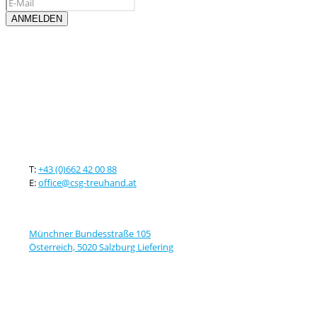
Kontaktieren sie uns
T:
+43 (0)662 42 00 88
E:
office@csg-treuhand.at
Adresse
Münchner Bundesstraße 105
Österreich, 5020 Salzburg Liefering