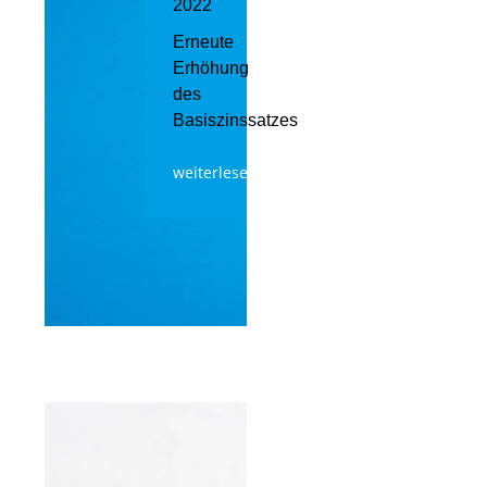
2022
Erneute
Erhöhung
des
Basiszinssatzes
weiterlesen