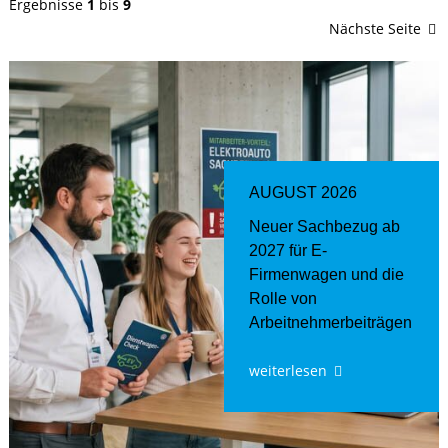
Ergebnisse
1
bis
9
Nächste Seite
AUGUST 2026
Neuer Sachbezug ab
2027 für E-
Firmenwagen und die
Rolle von
Arbeitnehmer​­beiträgen
weiterlesen