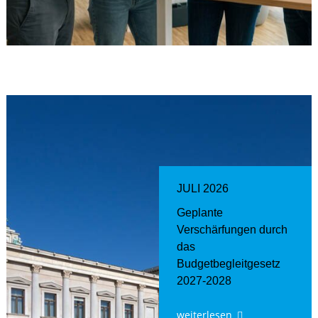
JULI 2026
Geplante
Verschärfungen durch
das
Budgetbegleitgesetz
2027-2028
weiterlesen