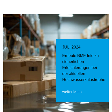
JULI 2024
Erneute BMF-Info zu
steuerlichen
Erleichterungen bei
der aktuellen
Hochwasserkatastrophe
weiterlesen