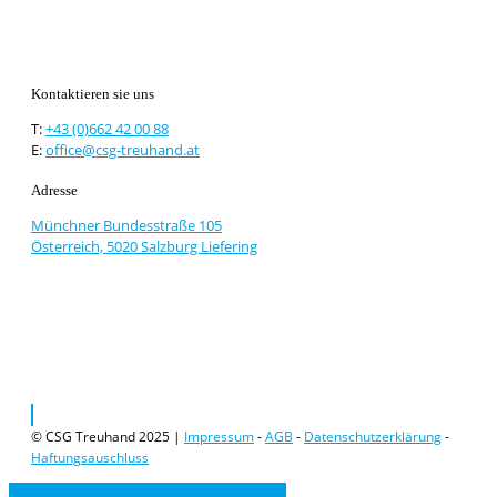
Kontaktieren sie uns
T:
+43 (0)662 42 00 88
E:
office@csg-treuhand.at
Adresse
Münchner Bundesstraße 105
Österreich, 5020 Salzburg Liefering
© CSG Treuhand 2025 |
Impressum
-
AGB
-
Datenschutzerklärung
-
Haftungsauschluss