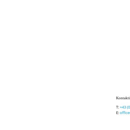
Kontakti
T:
+43 (
E:
offic