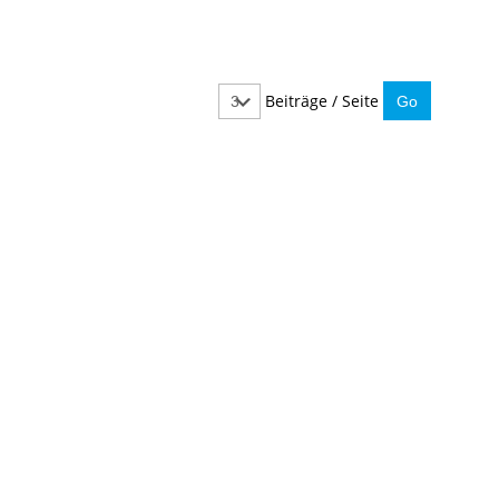
Beiträge / Seite
IMMER INFORMIERT BLEIBEN
Hier können Sie unseren monatlichen Steuernewslet
So verpassen Sie keine wichtigen Neuerungen mehr.