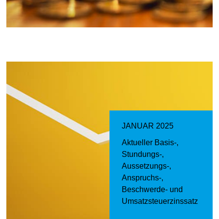
JANUAR 2025
Aktueller Basis-,
Stundungs-,
Aussetzungs-,
Anspruchs-,
Beschwerde- und
Umsatzsteuerzinssatz