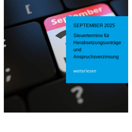
SEPTEMBER 2025
Steuertermine für
Herabsetzungsanträge
und
Anspruchsverzinsung
weiterlesen