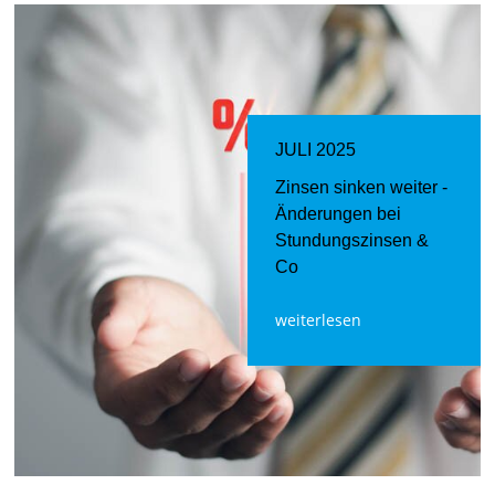
JULI 2025
Zinsen sinken weiter -
Änderungen bei
Stundungszinsen &
Co
weiterlesen