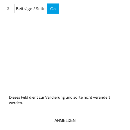
Beiträge / Seite
IMMER INFORMIERT BLEIBEN
Hier können Sie unseren monatlichen Steuernewsletter
abaonnieren.
So verpassen Sie keine wichtigen Neuerungen mehr.
Dieses Feld dient zur Validierung und sollte nicht verändert
werden.