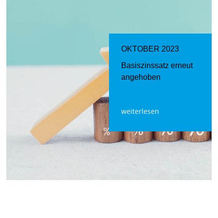
OKTOBER 2023
Basiszinssatz erneut
angehoben
weiterlesen