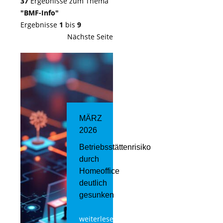
37
Ergebnisse zum Thema
"BMF-Info"
Ergebnisse
1
bis
9
Nächste Seite
MÄRZ
2026
Betriebsstättenrisiko
durch
Homeoffice
deutlich
gesunken
weiterlesen