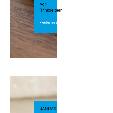
von
Trinkgeldern
weiterlesen
JANUAR