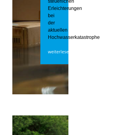
steuerlichen
Erleichterungen
bei
der
aktuellen
Hochwasserkatastrophe
weiterlesen