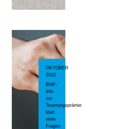
OKTOBER
2022
BMF-
Info
zur
Teuerungsprämie
klärt
viele
Fragen