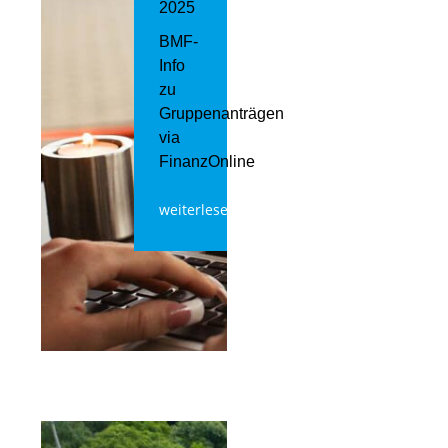
2025
BMF-
Info
zu
Gruppenanträgen
via
FinanzOnline
weiterlesen