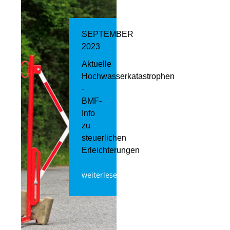
SEPTEMBER
2023
Aktuelle
Hochwasserkatastrophen
-
BMF-
Info
zu
steuerlichen
Erleichterungen
weiterlesen