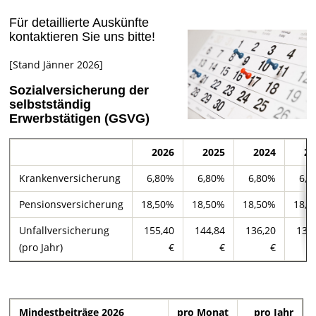
Für detaillierte Auskünfte
kontaktieren Sie uns bitte!
[Stand Jänner 2026]
Sozialversicherung der
selbstständig
Erwerbstätigen (GSVG)
2026
2025
2024
20
Krankenversicherung
6,80%
6,80%
6,80%
6,8
Pensionsversicherung
18,50%
18,50%
18,50%
18,5
Unfallversicherung
155,40
144,84
136,20
131
(pro Jahr)
€
€
€
Mindestbeiträge 2026
pro Monat
pro Jahr