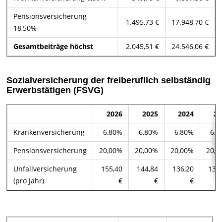
Pensionsversicherung
1.495,73 €
17.948,70 €
18,50%
Gesamtbeiträge höchst
2.045,51 €
24.546,06 €
Sozialversicherung der freiberuflich selbständig
Erwerbstätigen (FSVG)
2026
2025
2024
20
Krankenversicherung
6,80%
6,80%
6,80%
6,8
Pensionsversicherung
20,00%
20,00%
20,00%
20,0
Unfallversicherung
155,40
144,84
136,20
131
(pro Jahr)
€
€
€