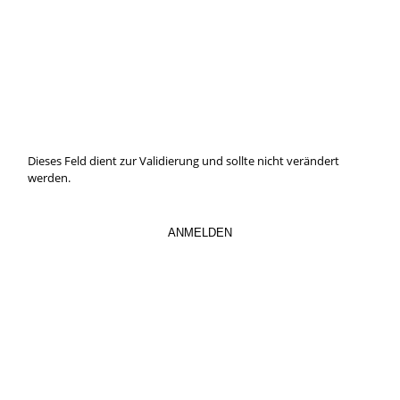
IMMER INFORMIERT BLEIBEN
Hier können Sie unseren monatlichen Steuernewsletter
abaonnieren.
So verpassen Sie keine wichtigen Neuerungen mehr.
Dieses Feld dient zur Validierung und sollte nicht verändert
werden.