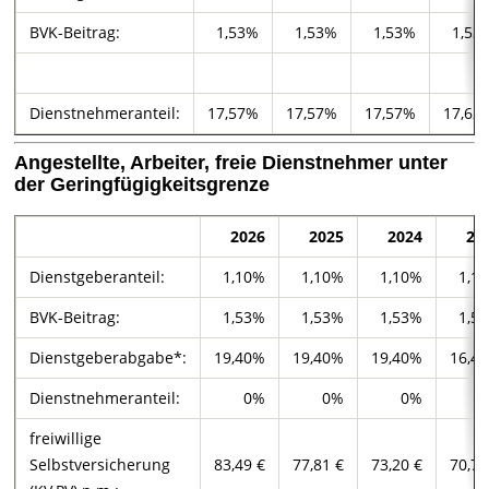
BVK-Beitrag:
1,53%
1,53%
1,53%
1,53
Dienstnehmeranteil:
17,57%
17,57%
17,57%
17,62
Angestellte, Arbeiter, freie Dienstnehmer unter
der Geringfügigkeitsgrenze
2026
2025
2024
20
Dienstgeberanteil:
1,10%
1,10%
1,10%
1,1
BVK-Beitrag:
1,53%
1,53%
1,53%
1,5
Dienstgeberabgabe*:
19,40%
19,40%
19,40%
16,4
Dienstnehmeranteil:
0%
0%
0%
freiwillige
Selbstversicherung
83,49 €
77,81 €
73,20 €
70,72