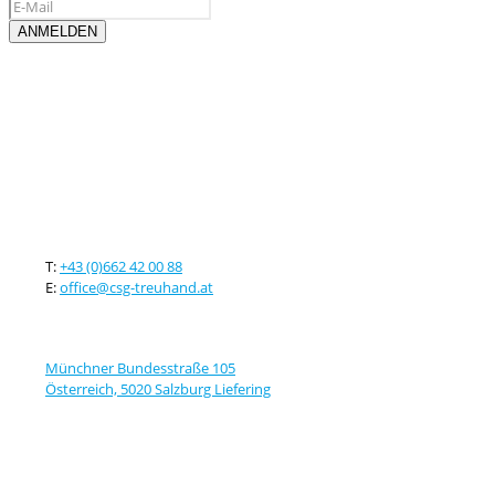
Kontaktieren sie uns
T:
+43 (0)662 42 00 88
E:
office@csg-treuhand.at
Adresse
Münchner Bundesstraße 105
Österreich, 5020 Salzburg Liefering