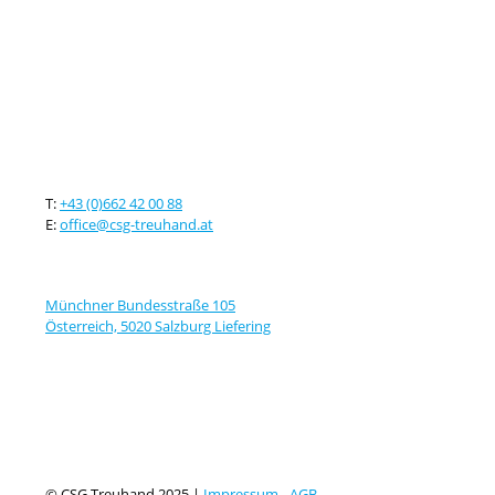
Kontaktieren sie uns
T:
+43 (0)662 42 00 88
E:
office@csg-treuhand.at
Adresse
Münchner Bundesstraße 105
Österreich, 5020 Salzburg Liefering
© CSG Treuhand 2025 |
Impressum
-
AGB
-